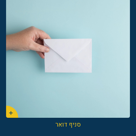
04-8550808
סניף דואר