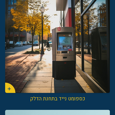
כספומט נייד בתחנת הדלק