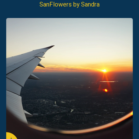
SanFlowers by Sandra
04-8551515